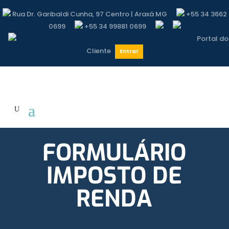
Rua Dr. Garibaldi Cunha, 97 Centro | Araxá MG
+55 34 3662
0699
+55 34 99881 0699
Portal do
Cliente
Entrar
FORMULÁRIO
IMPOSTO DE
RENDA