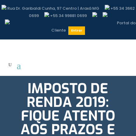
Rua Dr. Garibaldi Cunha, 97 Centro | Araxá MG
+55 34 3662
0699
+55 34 99881 0699
Portal do
Cliente
Entrar
IMPOSTO DE
RENDA 2019:
FIQUE ATENTO
AOS PRAZOS E